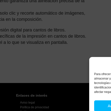
nto garantiza una alineación precisa de la
olo clic y recorte automático de imágenes,
cia en la composición.
ión digital para cantos de libros.
cíficas de la impresión en cantos de libros.
l a lo que se visualiza en pantalla.
Para ofrecer
almacenar y/
tecnologías
identificaci
afectar nega
Enlaces de interés
Aviso legal
A
Política de privacidad