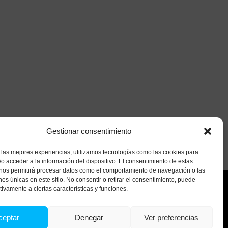
Gestionar consentimiento
 las mejores experiencias, utilizamos tecnologías como las cookies para
o acceder a la información del dispositivo. El consentimiento de estas
 nos permitirá procesar datos como el comportamiento de navegación o las
ones únicas en este sitio. No consentir o retirar el consentimiento, puede
tivamente a ciertas características y funciones.
Contacto
Parque Empresarial Morero 2; nave 2-5
ceptar
Denegar
Ver preferencias
39611 Guarnizo, Cantabria
+34 942 785 472