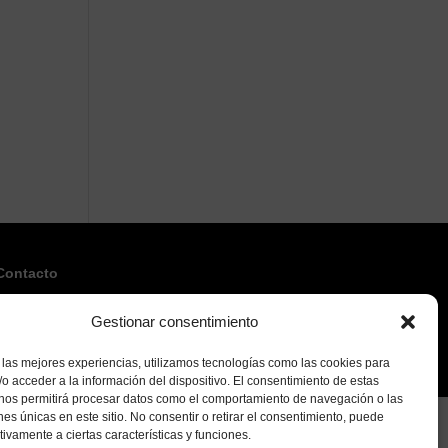
Contacto
Parque Empresarial Morero 2; nave 2-5
39611 Guarnizo, Cantabria
Gestionar consentimiento
+34 942 785 472
oficina@yberiasolutions.com
 las mejores experiencias, utilizamos tecnologías como las cookies para
o acceder a la información del dispositivo. El consentimiento de estas
 nos permitirá procesar datos como el comportamiento de navegación o las
ones únicas en este sitio. No consentir o retirar el consentimiento, puede
tivamente a ciertas características y funciones.