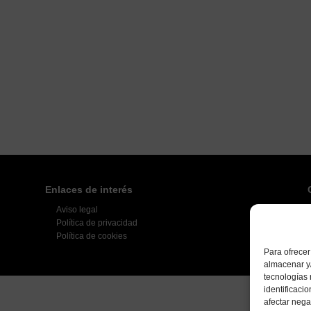
Enlaces de interés
Aviso legal
Política de privacidad
Política de cookies
Para ofrecer
almacenar y/
tecnologías
identificaci
afectar nega