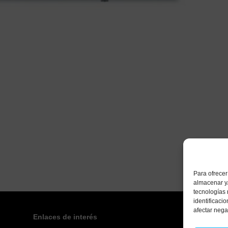
Para ofrecer
almacenar y/
tecnologías
identificaci
afectar nega
Enlaces de interés