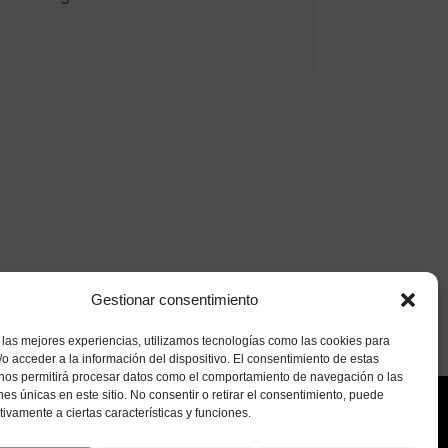
Gestionar consentimiento
 las mejores experiencias, utilizamos tecnologías como las cookies para
o acceder a la información del dispositivo. El consentimiento de estas
 nos permitirá procesar datos como el comportamiento de navegación o las
ones únicas en este sitio. No consentir o retirar el consentimiento, puede
tivamente a ciertas características y funciones.
Contacto